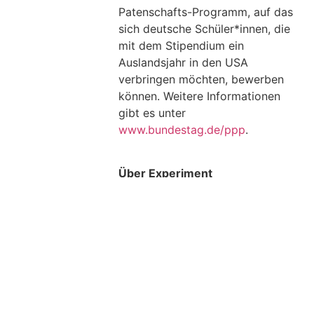
Patenschafts-Programm, auf das
sich deutsche Schüler*innen, die
mit dem Stipendium ein
Auslandsjahr in den USA
verbringen möchten, bewerben
können. Weitere Informationen
gibt es unter
www.bundestag.de/ppp
.
Über Experiment
Das Ziel von Deutschlands
ältester, gemeinnütziger
Austauschorganisation,
Experiment, ist seit über 90
Jahren der Austausch zwischen
Menschen aller Kulturen,
Religionen und Altersgruppen.
Experiment ist das deutsche