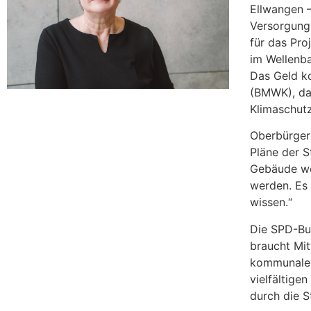
Ellwangen –
Versorgungs
für das Pro
im Wellenba
Das Geld k
(BMWK), das
Klimaschutz
Oberbürger
Pläne der S
Gebäude wei
werden. Es 
wissen.“
Die SPD-Bu
braucht Mi
kommunale U
vielfältige
durch die S