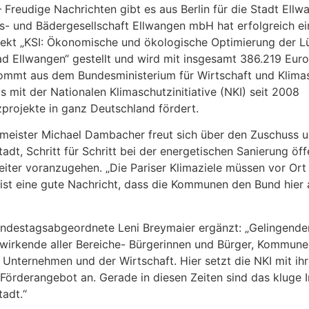
 Freudige Nachrichten gibt es aus Berlin für die Stadt Ellw
- und Bädergesellschaft Ellwangen mbH hat erfolgreich ei
jekt „KSI: Ökonomische und ökologische Optimierung der L
d Ellwangen“ gestellt und wird mit insgesamt 386.219 Euro
ommt aus dem Bundesministerium für Wirtschaft und Klima
 mit der Nationalen Klimaschutzinitiative (NKI) seit 2008
projekte in ganz Deutschland fördert.
meister Michael Dambacher freut sich über den Zuschuss u
tadt, Schritt für Schritt bei der energetischen Sanierung öff
ter voranzugehen. „Die Pariser Klimaziele müssen vor Ort 
ist eine gute Nachricht, dass die Kommunen den Bund hier a
ndestagsabgeordnete Leni Breymaier ergänzt: „Gelingende
twirkende aller Bereiche- Bürgerinnen und Bürger, Kommun
nternehmen und der Wirtschaft. Hier setzt die NKI mit ih
n Förderangebot an. Gerade in diesen Zeiten sind das kluge I
tadt.“