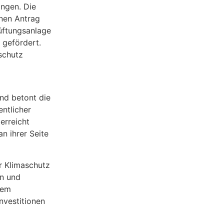
angen. Die
nen Antrag
üftungsanlage
 gefördert.
schutz
nd betont die
entlicher
erreicht
n ihrer Seite
r Klimaschutz
en und
rem
nvestitionen