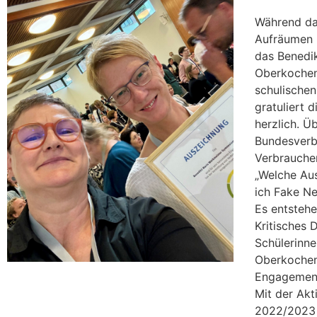
Während da
Aufräumen 
das Benedi
Oberkochen
schulische
gratuliert
herzlich. Ü
Bundesverbr
Verbraucher
„Welche Au
ich Fake N
Es entstehe
Kritisches 
Schülerinn
Oberkochen 
Engagement“
Mit der Ak
2022/2023 m