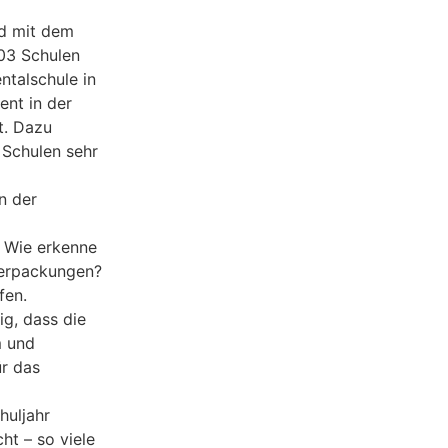
d mit dem
03 Schulen
talschule in
nt in der
t. Dazu
 Schulen sehr
n der
 Wie erkenne
verpackungen?
fen.
ig, dass die
m und
ür das
huljahr
ht – so viele