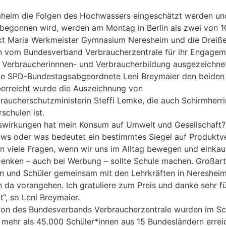
heim die Folgen des Hochwassers eingeschätzt werden un
begonnen wird, werden am Montag in Berlin als zwei von 1
kt Maria Werkmeister Gymnasium Neresheim und die Dreißen
 vom Bundesverband Verbraucherzentrale für ihr Engageme
n Verbraucherinnnen- und Verbraucherbildung ausgezeichne
 die SPD-Bundestagsabgeordnete Leni Breymaier den beiden
berreicht wurde die Auszeichnung von
aucherschutzministerin Steffi Lemke, die auch Schirmherri
schulen ist.
swirkungen hat mein Konsum auf Umwelt und Gesellschaft?
ews oder was bedeutet ein bestimmtes Siegel auf Produkt
n viele Fragen, wenn wir uns im Alltag bewegen und einkau
Denken – auch bei Werbung – sollte Schule machen. Großart
en und Schüler gemeinsam mit den Lehrkräften in Nereshei
da vorangehen. Ich gratuliere zum Preis und danke sehr f
, so Leni Breymaier.
tion des Bundesverbands Verbraucherzentrale wurden im Sc
ehr als 45.000 Schüler*innen aus 15 Bundesländern erreic