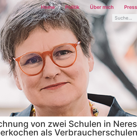
Home
Politik
Über mich
Pres
chnung von zwei Schulen in Nere
erkochen als Verbraucherschule