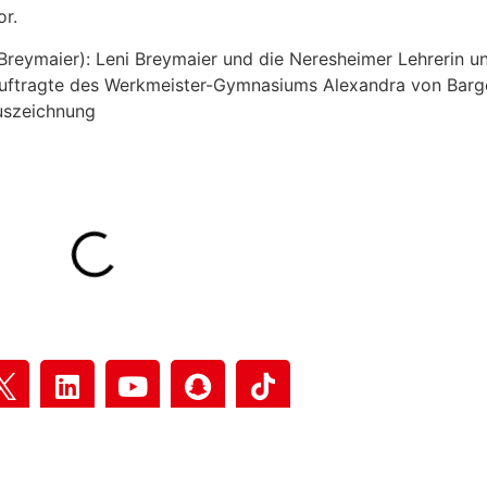
or.
Breymaier): Leni Breymaier und die Neresheimer Lehrerin u
ftragte des Werkmeister-Gymnasiums Alexandra von Bargen
uszeichnung
utzerklärung
&
Impressum
Copyright
© 2026