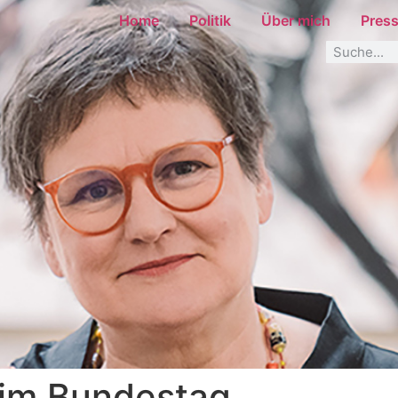
Home
Politik
Über mich
Pres
im Bundestag