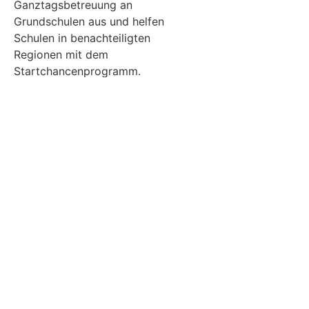
Ganztagsbetreuung an
Grundschulen aus und helfen
Schulen in benachteiligten
Regionen mit dem
Startchancenprogramm.
Weitere Informationen zur
Kindergrundsicherung gibt es auf
der
Webseite der SPD-
Bundestagsfraktion.