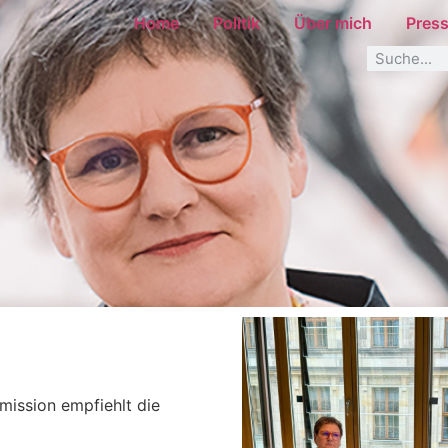
Home
Politik
Über mich
Pres
ission empfiehlt die